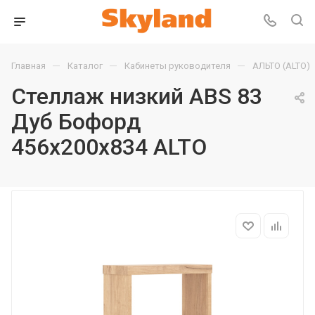
—
—
—
Главная
Каталог
Кабинеты руководителя
АЛЬТО (ALTO)
Стеллаж низкий ABS 83
Дуб Бофорд
456х200х834 ALTO