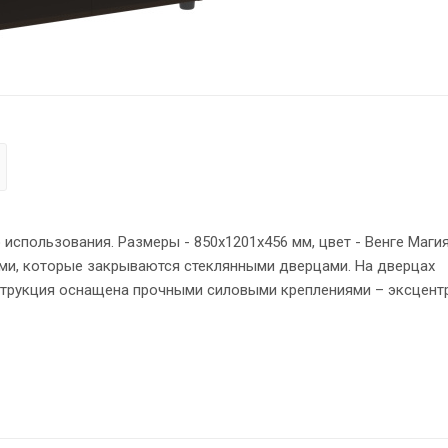
спользования. Размеры - 850х1201х456 мм, цвет - Венге Магия
и, которые закрываются стеклянными дверцами. На дверцах
нструкция оснащена прочными силовыми креплениями – эксцен
ны кромкой ПВХ – 2 мм. Регулируемые по высоте опоры обесп