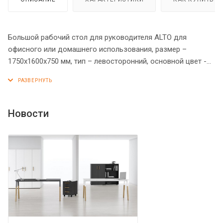
Большой рабочий стол для руководителя ALTO для
офисного или домашнего использования, размер –
1750х1600х750 мм, тип – левосторонний, основной цвет -
Венге Магия, дополнительный цвет - Дуб Девон. Стол
оснащен солидной толщины столешницей из ЛДСП 38 мм.
Опоры стола выполнены в оригинальном дизайне в виде
широкой рамы с контрастной декоративной вставкой.
Новости
Сбоку стола размещена тумба с 3 ящиками и открытой
секцией, оснащенная слайд-дверью. Все торцы основных
элементов надежно защищены кромкой ПВХ – 2 мм.
Конструкция стола оснащена прочными силовыми
креплениями – эксцентриковыми стяжками. Регулируемые
по высоте опоры обеспечат столу устойчивость на
неровном полу.