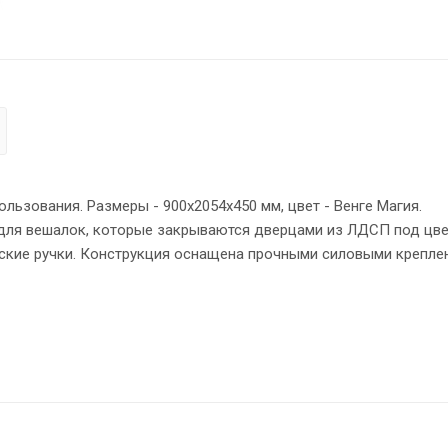
ьзования. Размеры - 900х2054х450 мм, цвет - Венге Магия.
для вешалок, которые закрываются дверцами из ЛДСП под цв
еские ручки. Конструкция оснащена прочными силовыми крепле
ов гардероба надежно защищены кромкой ПВХ – 2 мм. Регулир
ном полу.