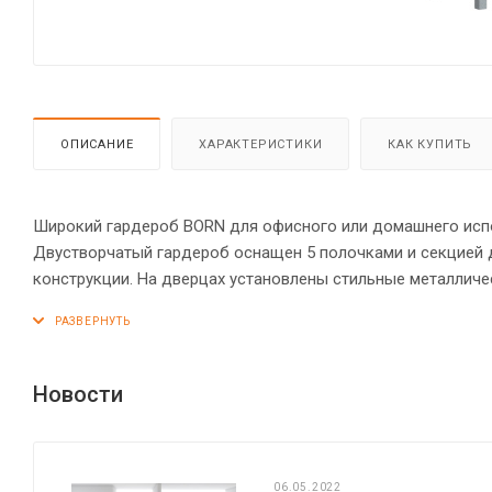
ОПИСАНИЕ
ХАРАКТЕРИСТИКИ
КАК КУПИТЬ
Широкий гардероб BORN для офисного или домашнего испол
Двустворчатый гардероб оснащен 5 полочками и секцией 
конструкции. На дверцах установлены стильные металлич
эксцентриковыми стяжками. Все торцы основных элемент
высоте опоры обеспечат гардеробу устойчивость на неров
Новости
06.05.2022