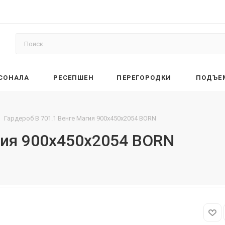
РСОНАЛА
РЕСЕПШЕН
ПЕРЕГОРОДКИ
ПОДЪЕ
Гардероб B 701.1 Венге Магия 900х450х2054 BORN
гия 900х450х2054 BORN