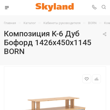
—
—
—
—
Главная
Каталог
Кабинеты руководителя
BORN
Ком
Композиция K-6 Дуб
Бофорд 1426х450х1145
BORN