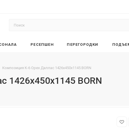
РСОНАЛА
РЕСЕПШЕН
ПЕРЕГОРОДКИ
ПОДЪЕ
Композиция K-6 Орех Даллас 1426х450х1145 BORN
ас 1426х450х1145 BORN