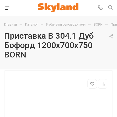
—
—
—
—
Главная
Каталог
Кабинеты руководителя
BORN
При
Приставка B 304.1 Дуб
Бофорд 1200х700х750
BORN