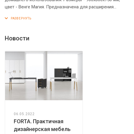
цвет - Венге Магия. Предназначена для расширения
рабочего пространства стола. Имеет прочную и
долговечную металлическую опору. Солидной толщины
столешница 38 мм имеет плавные формы. Все торцы
основных элементов надежно защищены кромкой ПВХ – 2
Новости
мм. Приставка рассчитана на фронтальную и боковую
установку. Регулируемая по высоте опора обеспечит
приставке устойчивость на неровном полу.
06.05.2022
FORTA. Практичная
дизайнерская мебель