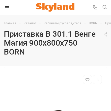
—
—
—
—
Главная
Каталог
Кабинеты руководителя
BORN
При
Приставка B 301.1 Венге
Магия 900х800х750
BORN