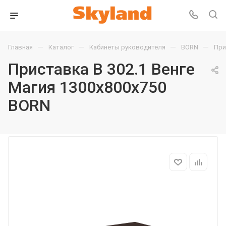
—
—
—
—
Главная
Каталог
Кабинеты руководителя
BORN
При
Приставка B 302.1 Венге
Магия 1300х800х750
BORN