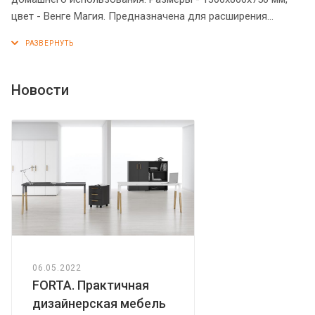
цвет - Венге Магия. Предназначена для расширения
рабочего пространства стола. Имеет прочную и
долговечную металлическую опору. Солидной толщины
столешница 38 мм имеет плавные формы. Все торцы
основных элементов надежно защищены кромкой ПВХ – 2
Новости
мм. Приставка рассчитана на фронтальную и боковую
установку. Регулируемая по высоте опора обеспечит
приставке устойчивость на неровном полу.
06.05.2022
FORTA. Практичная
дизайнерская мебель