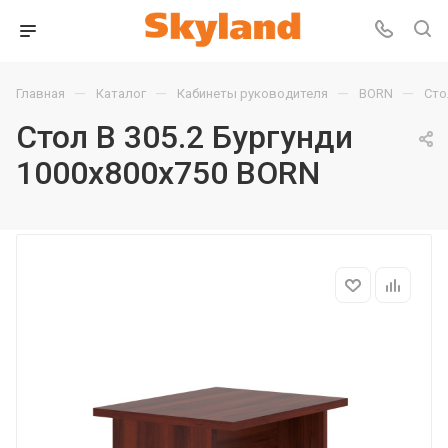
—
—
—
—
Главная
Каталог
Кабинеты руководителя
BORN
Сто
Стол B 305.2 Бургунди
1000х800х750 BORN