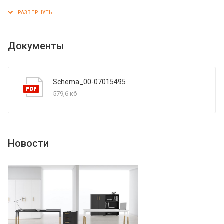
расширения рабочего пространства или создания
большого переговорного стола. Стол оснащен опорами
увеличенной ширины из ЛДСП 38 мм и фронтальной
панелью. Солидная и прочная столешница 38 мм. Все
Документы
торцы основных элементов стола надежно защищены
кромкой ПВХ – 2 мм. Конструкция стола оснащена
прочными силовыми креплениями – эксцентриковыми
Schema_00-07015495
стяжками. Регулируемые по высоте опоры обеспечат
579,6 кб
столу устойчивость на неровном полу.
Новости