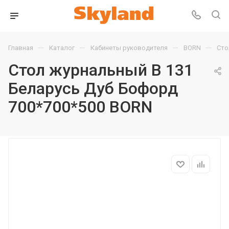
—
—
—
—
Главная
Каталог
Кабинеты руководителя
BORN
Сто
Стол журнальный B 131
Беларусь Дуб Бофорд
700*700*500 BORN