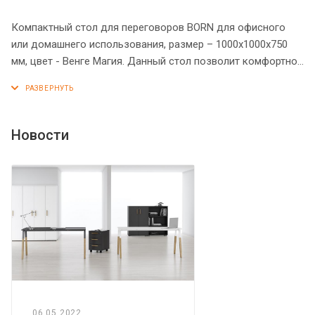
Компактный стол для переговоров BORN для офисного
или домашнего использования, размер – 1000х1000х750
мм, цвет - Венге Магия. Данный стол позволит комфортно
разместить 2-3 человека. Он оснащен надежными и
долговечными опорами из ЛДСП 38 мм, которые
выполнены в крестообразной форме. Солидной толщины
столешница 38 мм имеет плавные формы. Все торцы
Новости
основных элементов стола надежно защищены кромкой
ПВХ – 2 мм. Конструкция стола оснащена прочными
силовыми креплениями – эксцентриковыми стяжками.
Регулируемые по высоте опоры обеспечат столу
устойчивость на неровном полу.
06.05.2022