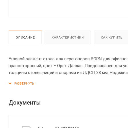
ОПИСАНИЕ
ХАРАКТЕРИСТИКИ
КАК КУПИТЬ
Угловой элемент стола для переговоров BORN для офисног
правосторонний, цвет – Орех Даллас. Предназначен для у
толщины столешницей и опорами из ЛДСП 38 мм. Надежная
углового элемента стола для переговоров оснащена проч
по высоте опоры обеспечат столу устойчивость на неровно
Документы