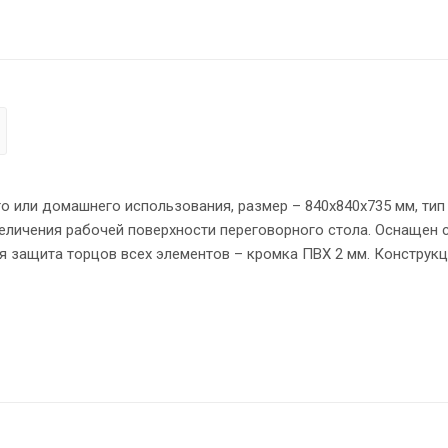
о или домашнего использования, размер – 840х840х735 мм, тип
величения рабочей поверхности переговорного стола. Оснащен
 защита торцов всех элементов – кромка ПВХ 2 мм. Конструк
ными силовыми креплениями – эксцентриковыми стяжками. Рег
м полу.