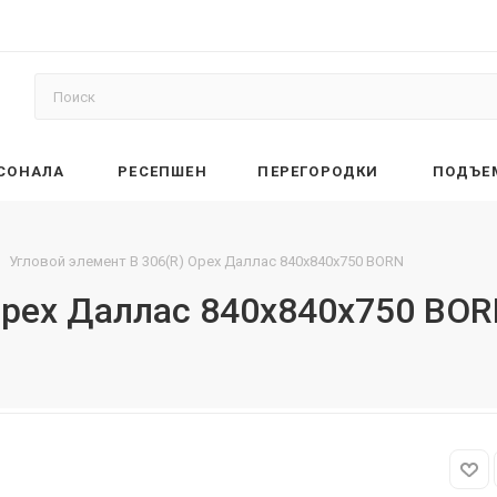
РСОНАЛА
РЕСЕПШЕН
ПЕРЕГОРОДКИ
ПОДЪЕ
Угловой элемент B 306(R) Орех Даллас 840х840х750 BORN
Орех Даллас 840х840х750 BO