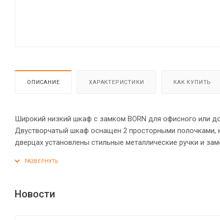
ОПИСАНИЕ
ХАРАКТЕРИСТИКИ
КАК КУПИТЬ
Широкий низкий шкаф с замком BORN для офисного или дом
Двустворчатый шкаф оснащен 2 просторными полочками, 
дверцах установлены стильные металлические ручки и за
креплениями – эксцентриковыми стяжками. Все торцы ос
по высоте опоры обеспечат шкафу устойчивость на неровн
Новости