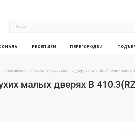
РСОНАЛА
РЕСЕПШЕН
ПЕРЕГОРОДКИ
ПОДЪЕ
Шкаф низкий с замком в глухих малых дверях B 410.3(RZ) Венге Магия 
ухих малых дверях B 410.3(RZ