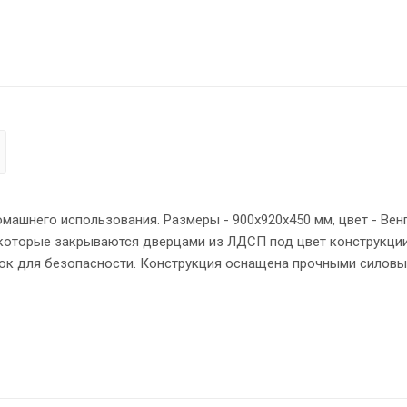
ашнего использования. Размеры - 900х920х450 мм, цвет - Венг
которые закрываются дверцами из ЛДСП под цвет конструкции
мок для безопасности. Конструкция оснащена прочными силов
новных элементов надежно защищены кромкой ПВХ – 2 мм. Рег
ом полу.