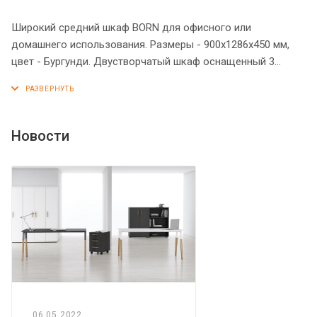
Широкий средний шкаф BORN для офисного или
домашнего использования. Размеры - 900х1286х450 мм,
цвет - Бургунди. Двустворчатый шкаф оснащенный 3
просторными полочками, которые закрываются дверцами
из ЛДСП под цвет конструкции. На дверцах установлены
стильные металлические ручки. Конструкция оснащена
прочными силовыми креплениями – эксцентриковыми
Новости
стяжками. Все торцы основных элементов надежно
защищены кромкой ПВХ – 2 мм. Регулируемые по высоте
опоры обеспечат шкафу устойчивость на неровном полу.
06.05.2022