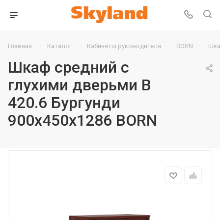
—
—
—
—
Главная
Каталог
Кабинеты руководителя
BORN
Шка
Шкаф средний с
глухими дверьми B
420.6 Бургунди
900х450х1286 BORN