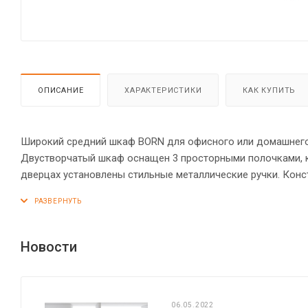
ОПИСАНИЕ
ХАРАКТЕРИСТИКИ
КАК КУПИТЬ
Широкий средний шкаф BORN для офисного или домашнего и
Двустворчатый шкаф оснащен 3 просторными полочками, 
дверцах установлены стильные металлические ручки. Кон
стяжками. Все торцы основных элементов надежно защище
шкафу устойчивость на неровном полу.
Новости
06.05.2022