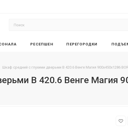
РСОНАЛА
РЕСЕПШЕН
ПЕРЕГОРОДКИ
ПОДЪЕ
Шкаф средний с глухими дверьми B 420.6 Венге Магия 900х450х1286 BO
верьми B 420.6 Венге Магия 