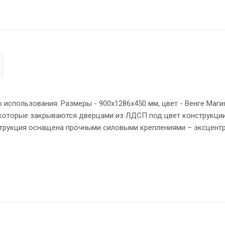
спользования. Размеры - 900х1286х450 мм, цвет - Венге Маги
которые закрываются дверцами из ЛДСП под цвет конструкции
струкция оснащена прочными силовыми креплениями – эксцен
ны кромкой ПВХ – 2 мм. Регулируемые по высоте опоры обесп