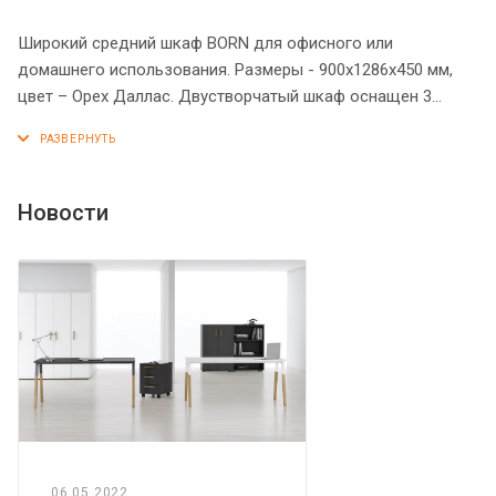
Широкий средний шкаф BORN для офисного или
домашнего использования. Размеры - 900х1286х450 мм,
цвет – Орех Даллас. Двустворчатый шкаф оснащен 3
просторными полочками, которые закрываются дверцами
из ЛДСП под цвет конструкции. На дверцах установлены
стильные металлические ручки. Конструкция оснащена
прочными силовыми креплениями – эксцентриковыми
Новости
стяжками. Все торцы основных элементов надежно
защищены кромкой ПВХ – 2 мм. Регулируемые по высоте
опоры обеспечат шкафу устойчивость на неровном полу.
06.05.2022