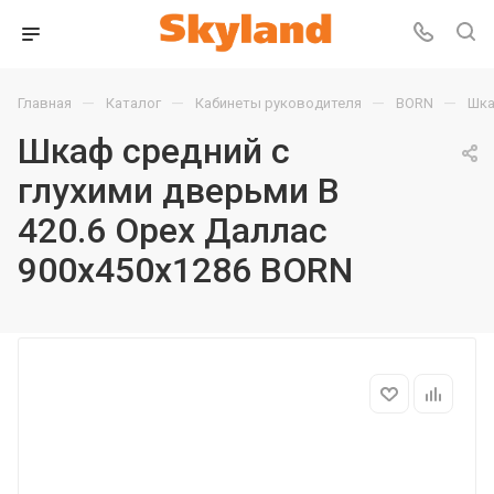
—
—
—
—
Главная
Каталог
Кабинеты руководителя
BORN
Шка
Шкаф средний с
глухими дверьми B
420.6 Орех Даллас
900х450х1286 BORN