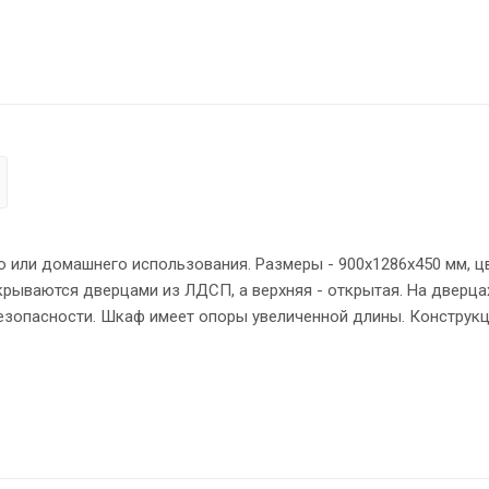
 или домашнего использования. Размеры - 900х1286х450 мм, ц
крываются дверцами из ЛДСП, а верхняя - открытая. На дверца
безопасности. Шкаф имеет опоры увеличенной длины. Конструк
выми стяжками. Все торцы основных элементов шкафа надежн
поры обеспечат шкафу устойчивость на неровном полу.