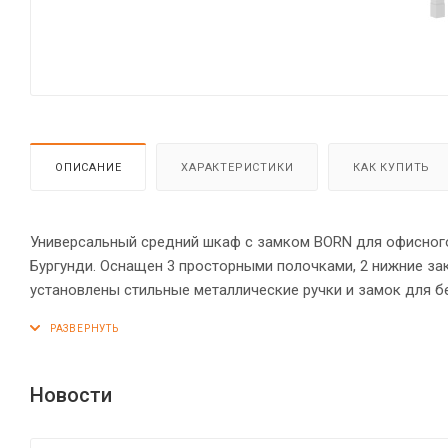
ОПИСАНИЕ
ХАРАКТЕРИСТИКИ
КАК КУПИТЬ
Универсальный средний шкаф с замком BORN для офисного
Бургунди. Оснащен 3 просторными полочками, 2 нижние за
установлены стильные металлические ручки и замок для 
оснащена прочными силовыми креплениями – эксцентрико
защищены кромкой ПВХ – 2 мм. Регулируемые по высоте о
Новости