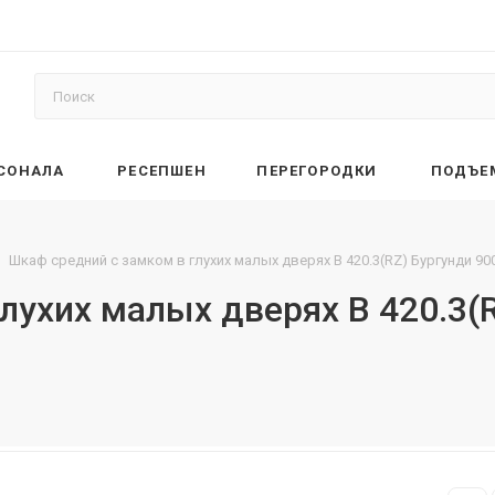
РСОНАЛА
РЕСЕПШЕН
ПЕРЕГОРОДКИ
ПОДЪЕ
Шкаф средний с замком в глухих малых дверях B 420.3(RZ) Бургунди 9
лухих малых дверях B 420.3(