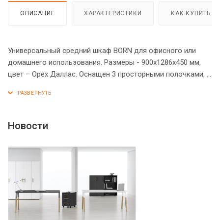
ОПИСАНИЕ
ХАРАКТЕРИСТИКИ
КАК КУПИТЬ
Универсальный средний шкаф BORN для офисного или
домашнего использования. Размеры - 900х1286х450 мм,
цвет – Орех Даллас. Оснащен 3 просторными полочками, 2
нижние закрываются стеклянными дверцами, а верхняя -
открытая. На дверцах установлены стильные
металлические ручки. Шкаф имеет опоры увеличенной
длины. Конструкция оснащена прочными силовыми
Новости
креплениями – эксцентриковыми стяжками. Все торцы
основных элементов шкафа надежно защищены кромкой
ПВХ – 2 мм. Регулируемые по высоте опоры обеспечат
шкафу устойчивость на неровном полу.