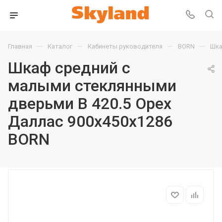
—
—
—
—
Главная
Каталог
Кабинеты руководителя
BORN
Шка
Шкаф средний с
малыми стеклянными
дверьми B 420.5 Орех
Даллас 900х450х1286
BORN