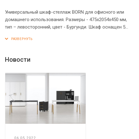
Универсальный шкаф-стеллаж BORN для офисного или
домашнего использования. Размеры - 475х2054х450 мм,
тип – левосторонний, цвет - Бургунди. Шкаф оснащен 5
полками, две нижние закрыты дверцей из ЛДСП под цвет
конструкции, три верхние – открытые. На дверце
установлена стильная металлическая ручка. Конструкция
шкафа оснащена прочными силовыми креплениями –
Новости
эксцентриковыми стяжками. Все торцы основных
элементов шкафа надежно защищены кромкой ПВХ – 2
мм. Регулируемые по высоте опоры обеспечат шкафу
устойчивость на неровном полу.
06.05.2022