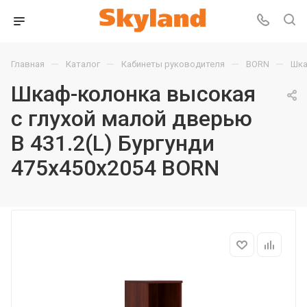
—
—
—
—
Главная
Каталог
Кабинеты руководителя
BORN
Шка
Шкаф-колонка высокая
с глухой малой дверью
B 431.2(L) Бургунди
475х450х2054 BORN