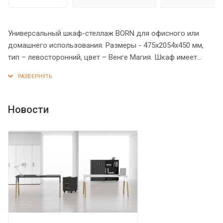
Универсальный шкаф-стеллаж BORN для офисного или
домашнего использования. Размеры - 475х2054х450 мм,
тип – левосторонний, цвет – Венге Магия. Шкаф имеет
опоры увеличенной длины. Оснащен 5 полками, две
нижние закрыты дверцей из ЛДСП под цвет конструкции,
три верхние – открытые. На дверце установлена стильная
металлическая ручка. Конструкция шкафа оснащена
Новости
прочными силовыми креплениями – эксцентриковыми
стяжками. Все торцы основных элементов шкафа надежно
защищены кромкой ПВХ – 2 мм. Регулируемые по высоте
опоры обеспечат шкафу устойчивость на неровном полу.