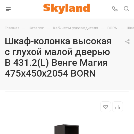
—
—
—
—
Главная
Каталог
Кабинеты руководителя
BORN
Шка
Шкаф-колонка высокая
с глухой малой дверью
B 431.2(L) Венге Магия
475х450х2054 BORN