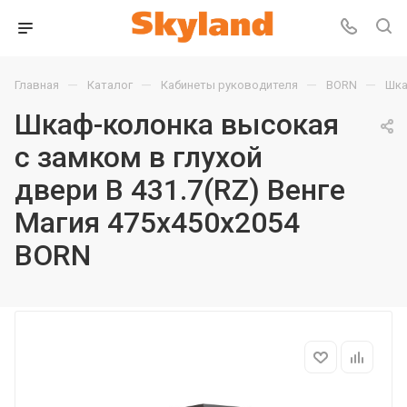
—
—
—
—
Главная
Каталог
Кабинеты руководителя
BORN
Шка
Шкаф-колонка высокая
с замком в глухой
двери B 431.7(RZ) Венге
Магия 475х450х2054
BORN