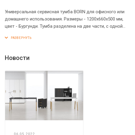
Универсальная сервисная тумба BORN для офисного или
домашнего использования. Размеры - 1200х660х500 мм,
цвет - Бургунди. Тумба разделена на две части, с одной
стороны она оснащена ящиками, с другой – полочками,
которые закрываются раздвижной стеклянной дверцей с
рамкой по краям. Количество ящиков – 3, количество
полочек – 2. Ящики тумбы и дверца декорированы
Новости
стильными круглыми металлическими ручками.
Конструкция тумбы оснащена прочными силовыми
креплениями – эксцентриковыми стяжками. Все торцы
основных элементов тумбы надежно защищены кромкой
ПВХ – 2 мм. Удобные колесики с плавным ходом.
06.05.2022