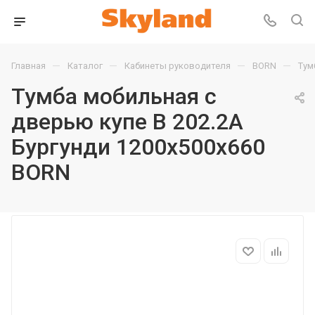
—
—
—
—
Главная
Каталог
Кабинеты руководителя
BORN
Тум
Тумба мобильная с
дверью купе B 202.2A
Бургунди 1200х500х660
BORN