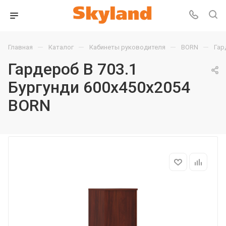
—
—
—
—
Главная
Каталог
Кабинеты руководителя
BORN
Гар
Гардероб B 703.1
Бургунди 600х450х2054
BORN