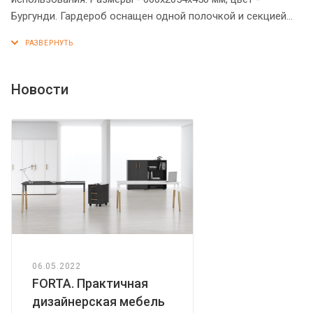
Бургунди. Гардероб оснащен одной полочкой и секцией
для вешалок, которые закрываются дверцей из ЛДСП под
цвет конструкции. На дверце установлена стильная
металлическая ручка. Конструкция оснащена прочными
силовыми креплениями – эксцентриковыми стяжками. Все
Новости
торцы основных элементов гардероба надежно
защищены кромкой ПВХ – 2 мм. Регулируемые по высоте
опоры обеспечат гардеробу устойчивость на неровном
полу.
06.05.2022
FORTA. Практичная
дизайнерская мебель