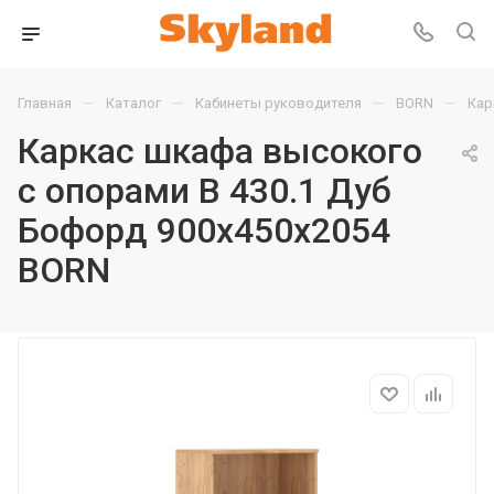
—
—
—
—
Главная
Каталог
Кабинеты руководителя
BORN
Кар
Каркас шкафа высокого
с опорами B 430.1 Дуб
Бофорд 900х450х2054
BORN