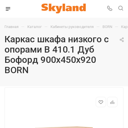
—
—
—
—
Главная
Каталог
Кабинеты руководителя
BORN
Кар
Каркас шкафа низкого с
опорами B 410.1 Дуб
Бофорд 900х450х920
BORN