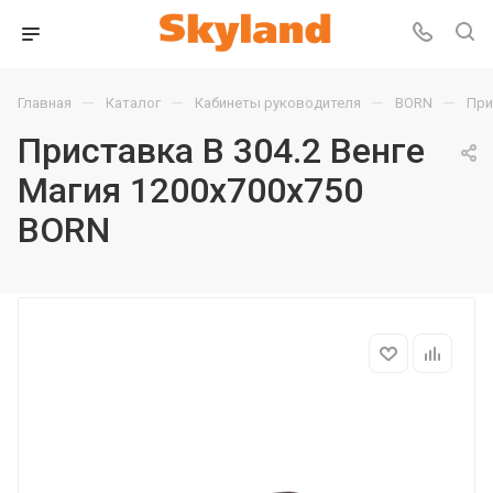
—
—
—
—
Главная
Каталог
Кабинеты руководителя
BORN
При
Приставка B 304.2 Венге
Магия 1200х700х750
BORN