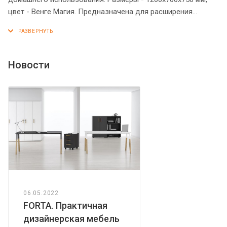
цвет - Венге Магия. Предназначена для расширения
рабочего пространства стола. Имеет прочные и
долговечные опоры из ЛДСП 38 мм. Солидной толщины
столешница 38 мм с одной стороны имеет плавные формы.
Все торцы основных элементов надежно защищены
Новости
кромкой ПВХ – 2 мм. Приставка рассчитана на
фронтальную и боковую установку. Регулируемые по
высоте опоры обеспечат приставке устойчивость на
неровном полу.
06.05.2022
FORTA. Практичная
дизайнерская мебель