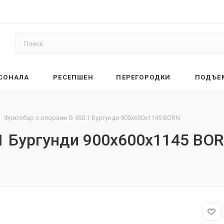
РСОНАЛА
РЕСЕПШЕН
ПЕРЕГОРОДКИ
ПОДЪЕ
Фригобар с опорами B 450.1 Бургунди 900х600х1145 BORN
.1 Бургунди 900х600х1145 BO