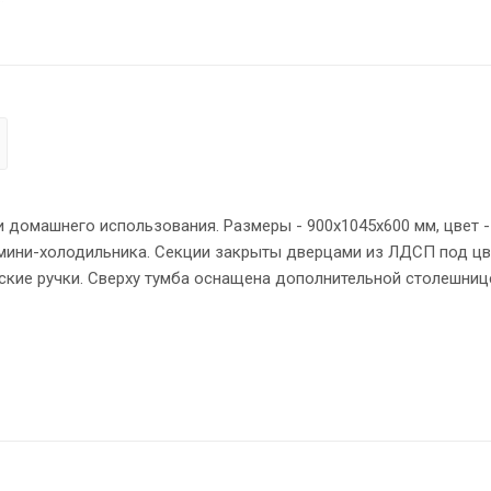
 домашнего использования. Размеры - 900х1045х600 мм, цвет -
 мини-холодильника. Секции закрыты дверцами из ЛДСП под цв
ские ручки. Сверху тумба оснащена дополнительной столешниц
аллическими вставками. Конструкция тумбы оснащена прочны
 торцы основных элементов тумбы надежно защищены кромкой
чивость на неровном полу.