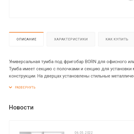
ОПИСАНИЕ
ХАРАКТЕРИСТИКИ
КАК КУПИТЬ
Универсальная тумба под фригобар BORN для офисного или
Тумба имеет секцию с полочками и секцию для установки
конструкции. На дверцах установлены стильные металличе
ЛДСП 38 мм на прочных сводных опорах с трубчатыми мет
силовыми креплениями – эксцентриковыми стяжками. Все
мм. Регулируемые по высоте опоры обеспечат тумбе устой
Новости
06.05.2022