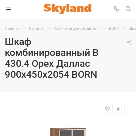
—
—
—
—
Главная
Каталог
Кабинеты руководителя
BORN
Шка
Шкаф
комбинированный B
430.4 Орех Даллас
900х450х2054 BORN