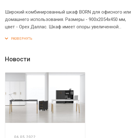
Широкий комбинированный шкаф BORN для офисного или
домашнего использования. Размеры - 900х2054х450 мм,
цвет - Орех Даллас. Шкаф имеет опоры увеличенной
длины. Двустворчатый шкаф оснащен 5 просторными
полками, две нижние закрыты дверцами из ЛДСП под
цвет конструкции, три верхние – стеклянными дверцами с
металлической рамкой по краям. На всех дверцах
Новости
установлены стильные металлические ручки. Конструкция
шкафа оснащена прочными силовыми креплениями –
эксцентриковыми стяжками. Все торцы основных
элементов шкафа надежно защищены кромкой ПВХ – 2
мм. Регулируемые по высоте опоры обеспечат шкафу
устойчивость на неровном полу.
06.05.2022