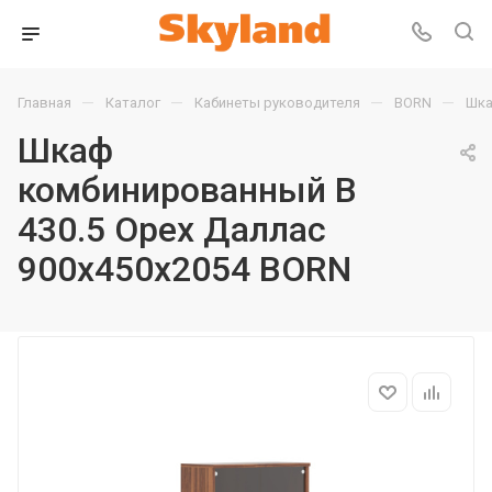
—
—
—
—
Главная
Каталог
Кабинеты руководителя
BORN
Шка
Шкаф
комбинированный B
430.5 Орех Даллас
900х450х2054 BORN