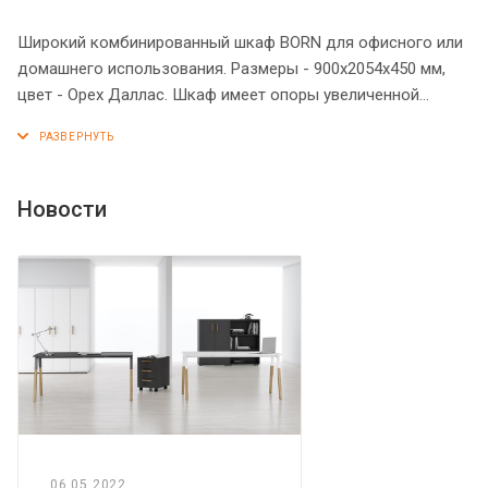
Широкий комбинированный шкаф BORN для офисного или
домашнего использования. Размеры - 900х2054х450 мм,
цвет - Орех Даллас. Шкаф имеет опоры увеличенной
длины. Двустворчатый шкаф оснащен 5 просторными
полками, две нижние закрыты дверцами из ЛДСП под
цвет конструкции, три верхние – стеклянными дверцами.
На всех дверцах установлены стильные металлические
Новости
ручки. Конструкция шкафа оснащена прочными силовыми
креплениями – эксцентриковыми стяжками. Все торцы
основных элементов шкафа надежно защищены кромкой
ПВХ – 2 мм. Регулируемые по высоте опоры обеспечат
шкафу устойчивость на неровном полу.
06.05.2022