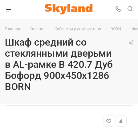
—
—
—
—
Главная
Каталог
Кабинеты руководителя
BORN
Шка
Шкаф средний со
стеклянными дверьми
в AL-рамке B 420.7 Дуб
Бофорд 900х450х1286
BORN