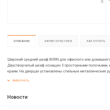
ОПИСАНИЕ
ХАРАКТЕРИСТИКИ
КАК КУПИТЬ
Широкий средний шкаф BORN для офисного или домашнего и
Двустворчатый шкаф оснащен 3 просторными полочками, 
краям. На дверцах установлены стильные металлические 
эксцентриковыми стяжками. Все торцы основных элемент
опоры обеспечат шкафу устойчивость на неровном полу.
Новости