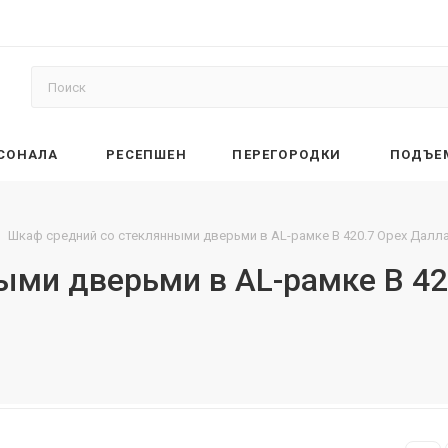
РСОНАЛА
РЕСЕПШЕН
ПЕРЕГОРОДКИ
ПОДЪЕ
Шкаф средний со стеклянными дверьми в AL-рамке B 420.7 Орех Далл
ыми дверьми в AL-рамке B 42