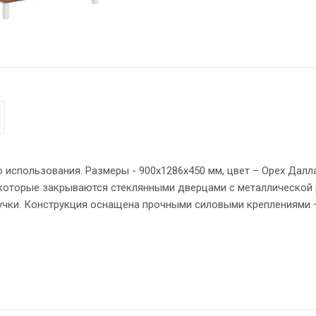
спользования. Размеры - 900х1286х450 мм, цвет – Орех Далла
которые закрываются стеклянными дверцами с металлической 
ручки. Конструкция оснащена прочными силовыми креплениями 
ов надежно защищены кромкой ПВХ – 2 мм. Регулируемые по в