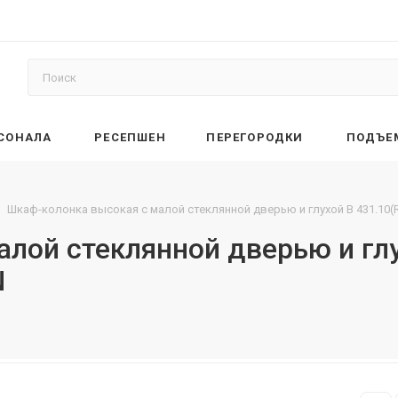
РСОНАЛА
РЕСЕПШЕН
ПЕРЕГОРОДКИ
ПОДЪЕ
Шкаф-колонка высокая с малой стеклянной дверью и глухой B 431.10(
лой стеклянной дверью и глу
N