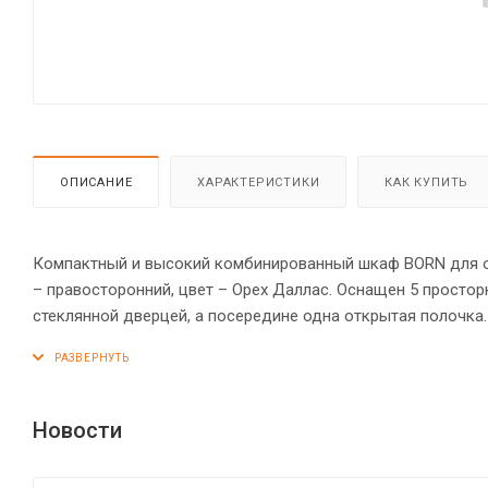
ОПИСАНИЕ
ХАРАКТЕРИСТИКИ
КАК КУПИТЬ
Компактный и высокий комбинированный шкаф BORN для оф
– правосторонний, цвет – Орех Даллас. Оснащен 5 просто
стеклянной дверцей, а посередине одна открытая полочка
опоры увеличенной длины. Конструкция оснащена прочны
основных элементов шкафа надежно защищены кромкой ПВ
устойчивость на неровном полу.
Новости