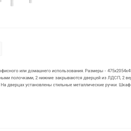
исного или домашнего использования. Размеры - 475х2054х45
рными полочками, 2 нижние закрываются дверцей из ЛДСП, 2 ве
. На дверцах установлены стильные металлические ручки. Шкаф
ми силовыми креплениями – эксцентриковыми стяжками. Все т
Х – 2 мм. Регулируемые по высоте опоры обеспечат шкафу