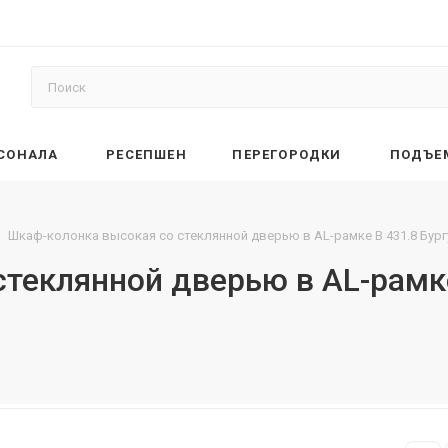
РСОНАЛА
РЕСЕПШЕН
ПЕРЕГОРОДКИ
ПОДЪЕ
Шкаф-колонка высокая со стеклянной дверью в AL-рамке B 431.8 Бур
теклянной дверью в AL-рамке