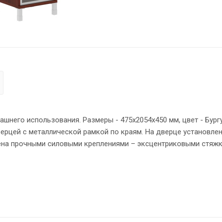
него использования. Размеры - 475х2054х450 мм, цвет - Бург
ерцей с металлической рамкой по краям. На дверце установле
ена прочными силовыми креплениями – эксцентриковыми стяжк
кой ПВХ – 2 мм. Регулируемые по высоте опоры обеспечат ш