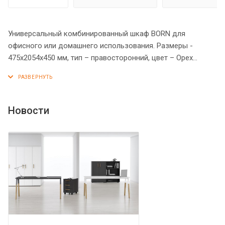
Универсальный комбинированный шкаф BORN для
офисного или домашнего использования. Размеры -
475х2054х450 мм, тип – правосторонний, цвет – Орех
Даллас. Шкаф имеет опоры увеличенной длины. Оснащен
5 полками, две нижние закрыты дверцей из ЛДСП под
цвет конструкции, три верхние – стеклянной дверцей. На
дверцах установлены стильные металлические ручки.
Новости
Конструкция шкафа оснащена прочными силовыми
креплениями – эксцентриковыми стяжками. Все торцы
основных элементов шкафа надежно защищены кромкой
ПВХ – 2 мм. Регулируемые по высоте опоры обеспечат
шкафу устойчивость на неровном полу.