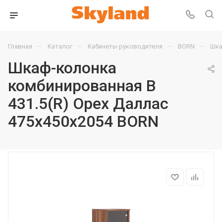
—
—
—
—
Главная
Каталог
Кабинеты руководителя
BORN
Шка
Шкаф-колонка
комбинированная B
431.5(R) Орех Даллас
475х450х2054 BORN