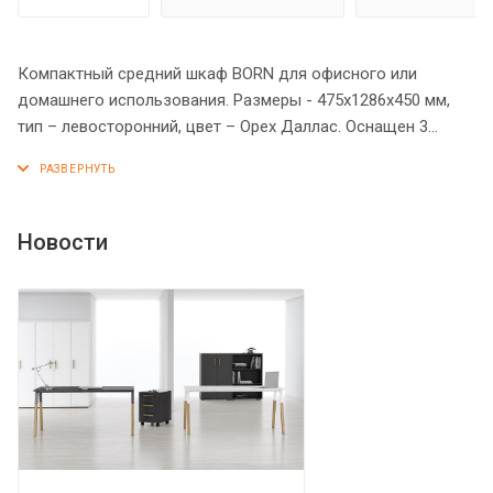
Компактный средний шкаф BORN для офисного или
домашнего использования. Размеры - 475х1286х450 мм,
тип – левосторонний, цвет – Орех Даллас. Оснащен 3
просторными полочками, 2 нижние закрываются дверцей
из ЛДСП, а верхняя - открытая. На дверце установлена
стильная металлическая ручка. Шкаф имеет опоры
увеличенной длины. Конструкция оснащена прочными
Новости
силовыми креплениями – эксцентриковыми стяжками. Все
торцы основных элементов шкафа надежно защищены
кромкой ПВХ – 2 мм. Регулируемые по высоте опоры
обеспечат шкафу устойчивость на неровном полу.