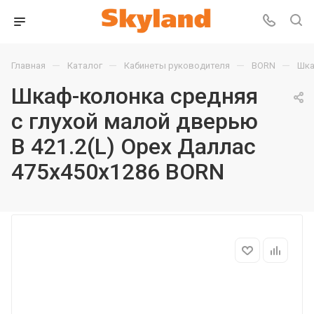
—
—
—
—
Главная
Каталог
Кабинеты руководителя
BORN
Шка
Шкаф-колонка средняя
с глухой малой дверью
B 421.2(L) Орех Даллас
475х450х1286 BORN