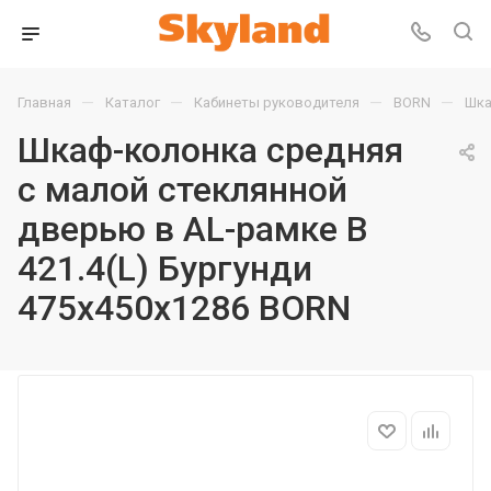
—
—
—
—
Главная
Каталог
Кабинеты руководителя
BORN
Шка
Шкаф-колонка средняя
с малой стеклянной
дверью в AL-рамке B
421.4(L) Бургунди
475х450х1286 BORN