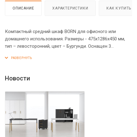
ОПИСАНИЕ
ХАРАКТЕРИСТИКИ
КАК КУПИТЬ
Компактный средний шкаф BORN для офисного или
домашнего использования. Размеры - 475х1286х450 мм,
тип – левосторонний, цвет – Бургунди. Оснащен 3
просторными полочками, 2 нижние закрываются
стеклянной дверцей с металлической рамкой, а верхняя -
открытая. На дверце установлена стильная металлическая
ручка. Шкаф имеет опоры увеличенной длины.
Новости
Конструкция оснащена прочными силовыми креплениями
– эксцентриковыми стяжками. Все торцы основных
элементов шкафа надежно защищены кромкой ПВХ – 2
мм. Регулируемые по высоте опоры обеспечат шкафу
устойчивость на неровном полу.