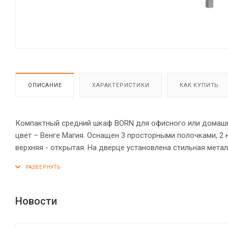
ОПИСАНИЕ
ХАРАКТЕРИСТИКИ
КАК КУПИТЬ
Компактный средний шкаф BORN для офисного или домашнег
цвет – Венге Магия. Оснащен 3 просторными полочками, 2
верхняя - открытая. На дверце установлена стильная мет
оснащена прочными силовыми креплениями – эксцентрико
защищены кромкой ПВХ – 2 мм. Регулируемые по высоте о
Новости