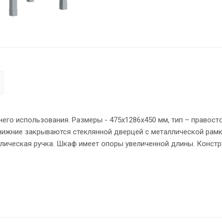
о использования. Размеры - 475х1286х450 мм, тип – правост
 нижние закрываются стеклянной дверцей с металлической рамк
аллическая ручка. Шкаф имеет опоры увеличенной длины. Конст
выми стяжками. Все торцы основных элементов шкафа надежн
поры обеспечат шкафу устойчивость на неровном полу.