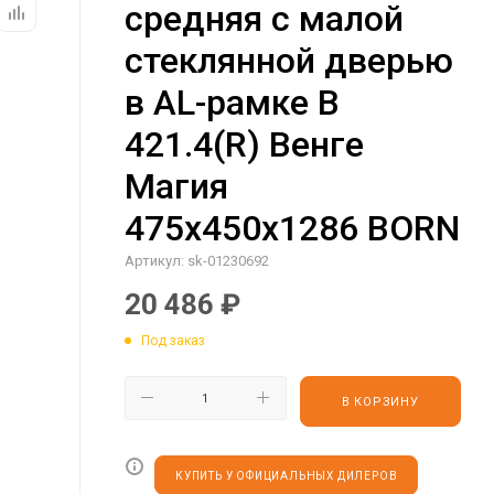
средняя с малой
стеклянной дверью
в AL-рамке B
421.4(R) Венге
Магия
475х450х1286 BORN
Артикул:
sk-01230692
20 486
₽
Под заказ
В КОРЗИНУ
КУПИТЬ У ОФИЦИАЛЬНЫХ ДИЛЕРОВ