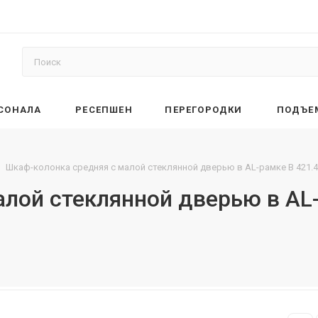
РСОНАЛА
РЕСЕПШЕН
ПЕРЕГОРОДКИ
ПОДЪЕ
Шкаф-колонка средняя с малой стеклянной дверью в AL-рамке B 421.4
лой стеклянной дверью в AL-