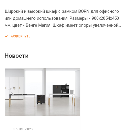
Широкий и высокий шкаф с замком BORN для офисного
или домашнего использования. Размеры - 900х2054х450
мм, цвет - Венге Магия. Шкаф имеет опоры увеличенной
длины. Двустворчатый шкаф оснащенный 5 просторными
полками, которые закрыты дверцами из ЛДСП под цвет
конструкции. На дверцах установлены стильные
металлические ручки и замок для безопасности.
Новости
Конструкция шкафа оснащена прочными силовыми
креплениями – эксцентриковыми стяжками. Все торцы
основных элементов шкафа надежно защищены кромкой
ПВХ – 2 мм. Регулируемые по высоте опоры обеспечат
шкафу устойчивость на неровном полу.
06.05.2022