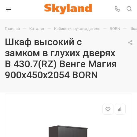
—
—
—
—
Главная
Каталог
Кабинеты руководителя
BORN
Шка
Шкаф высокий с
замком в глухих дверях
B 430.7(RZ) Венге Магия
900х450х2054 BORN