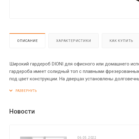
ОПИСАНИЕ
ХАРАКТЕРИСТИКИ
КАК КУПИТЬ
Широкий гардероб DIONI для офисного или домашнего испол
гардероба имеет солидный топ с плавными фрезерованны
под цвет конструкции. На дверцах установлены долговечные и стильные металлические ручки. Гардероб оснащен 2 выдвижными
штангами и 2 полочками, которые расположены сверху и с
Конструкция гардероба оснащена прочными силовыми кре
обеспечат гардеробу устойчивость на неровном полу.
Новости
06.05.2022