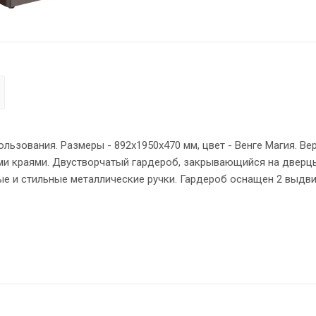
ьзования. Размеры - 892х1950х470 мм, цвет - Венге Магия. Ве
ми краями. Двустворчатый гардероб, закрывающийся на двер
низу. Надежная защита всех элементов из ЛДСП – кромка ПВХ.
плениями – эксцентриковыми стяжками. Регулируемые по высо