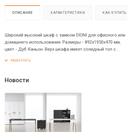
ОПИСАНИЕ
ХАРАКТЕРИСТИКИ
КАК КУПИТЬ
Широкий высокий шкаф с замком DIONI для офисного или
домашнего использования. Размеры - 892х1950х470 мм,
цвет - Дуб Каньон. Верх шкафа имеет солидный топ с
плавными фрезерованными краями. Двустворчатый шкаф
оснащенный 5 просторными полками, которые закрыты
дверцами из ЛДСП под цвет конструкции. На дверцах
установлены стильные металлические ручки и замок для
Новости
безопасности. Конструкция шкафа оснащена прочными
силовыми креплениями – эксцентриковыми стяжками.
Надежная защита всех элементов из ЛДСП – кромка ПВХ.
Регулируемые по высоте опоры обеспечат шкафу
устойчивость на неровном полу.