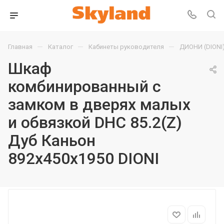
—
—
—
Главная
Каталог
Кабинеты руководителя
ДИОНИ (DIONI
Шкаф
комбинированный с
замком в дверях малых
и обвязкой DHC 85.2(Z)
Дуб Каньон
892х450х1950 DIONI