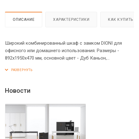
ОПИСАНИЕ
ХАРАКТЕРИСТИКИ
КАК КУПИТЬ
Широкий комбинированный шкаф с замком DIONI для
офисного или домашнего использования. Размеры -
892х1950х470 мм, основной цвет - Дуб Каньон,
дополнительный цвет - Серый. Верх шкафа имеет
солидный топ с плавными фрезерованными краями.
Двустворчатый шкаф оснащен 5 просторными полками,
две нижние закрыты дверцами из ЛДСП под цвет
Новости
конструкции, три верхние – стеклянными дверцами. На
дверцах установлены стильные металлические ручки и
замок для безопасности. Конструкция шкафа оснащена
прочными силовыми креплениями – эксцентриковыми
стяжками. Надежная защита всех элементов из ЛДСП –
кромка ПВХ. Регулируемые по высоте опоры обеспечат