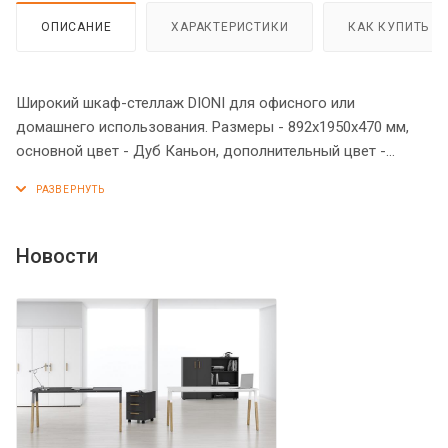
ОПИСАНИЕ
ХАРАКТЕРИСТИКИ
КАК КУПИТЬ
Широкий шкаф-стеллаж DIONI для офисного или
домашнего использования. Размеры - 892х1950х470 мм,
основной цвет - Дуб Каньон, дополнительный цвет -
Серый. Верх шкафа имеет солидный топ с плавными
фрезерованными краями. Двустворчатый шкаф оснащен 5
просторными полками, две нижние закрыты дверцами из
ЛДСП под цвет конструкции, три верхние – открытые. На
Новости
дверцах установлены стильные металлические ручки.
Конструкция шкафа оснащена прочными силовыми
креплениями – эксцентриковыми стяжками. Надежная
защита всех элементов из ЛДСП – кромка ПВХ.
Регулируемые по высоте опоры обеспечат шкафу
устойчивость на неровном полу.