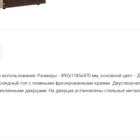
использования. Размеры - 892х1185х470 мм, основной цвет - 
 солидный топ с плавными фрезерованными краями. Двустворча
еклянными дверцами. На дверцах установлены стильные метал
креплениями – эксцентриковыми стяжками. Надежная защита в
 опоры обеспечат шкафу устойчивость на неровном полу.