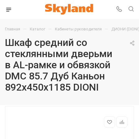
—
—
—
Главная
Каталог
Кабинеты руководителя
ДИОНИ (DIONI
Шкаф средний со
стеклянными дверьми
в AL-рамке и обвязкой
DMC 85.7 Дуб Каньон
892х450х1185 DIONI