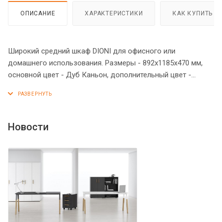
ОПИСАНИЕ
ХАРАКТЕРИСТИКИ
КАК КУПИТЬ
Широкий средний шкаф DIONI для офисного или
домашнего использования. Размеры - 892х1185х470 мм,
основной цвет - Дуб Каньон, дополнительный цвет -
Серый. Верх шкафа имеет солидный топ с плавными
фрезерованными краями. Двустворчатый шкаф оснащен 3
просторными полками, которые закрываются стеклянными
дверцами в алюминевой раме. На дверцах установлены
Новости
стильные металлические ручки. Конструкция шкафа
оснащена прочными силовыми креплениями –
эксцентриковыми стяжками. Надежная защита всех
элементов из ЛДСП – кромка ПВХ. Регулируемые по
высоте опоры обеспечат шкафу устойчивость на неровном
полу.