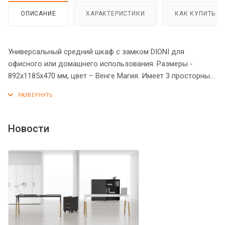
ОПИСАНИЕ
ХАРАКТЕРИСТИКИ
КАК КУПИТЬ
Универсальный средний шкаф с замком DIONI для
офисного или домашнего использования. Размеры -
892х1185х470 мм, цвет – Венге Магия. Имеет 3 просторные
полочки, нижние 2 закрываются дверцами из ЛДСП,
вверху одна открытая ниша. На дверцах установлены
стильные металлические ручки и замок для безопасности.
Верх шкафа имеет солидный топ с плавными
Новости
фрезерованными краями. Конструкция оснащена
прочными силовыми креплениями – эксцентриковыми
стяжками. Все торцы основных элементов из ЛДСП
надежно защищены кромкой ПВХ – 2 мм. Солидные и
долговечные опоры регулируются по высоте, что придаст
шкафу устойчивость на неровном полу.