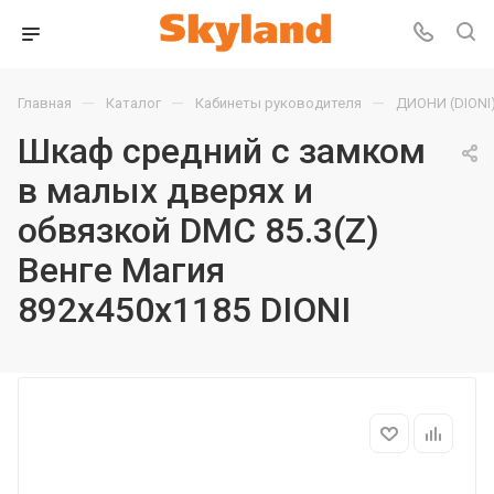
—
—
—
Главная
Каталог
Кабинеты руководителя
ДИОНИ (DIONI
Шкаф средний с замком
в малых дверях и
обвязкой DMC 85.3(Z)
Венге Магия
892х450х1185 DIONI