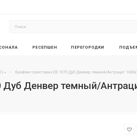
РСОНАЛА
РЕСЕПШЕН
ПЕРЕГОРОДКИ
ПОДЪЕ
—
O)
Брифинг-приставка EB 1070 Дуб Денвер темный/Антрацит 1000х
0 Дуб Денвер темный/Антрац