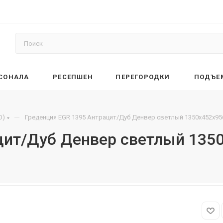
РСОНАЛА
РЕСЕПШЕН
ПЕРЕГОРОДКИ
ПОДЪЕ
—
O)
Греденция EGR 1395 Антрацит/Дуб Денвер светлый 1350х452х95
цит/Дуб Денвер светлый 135