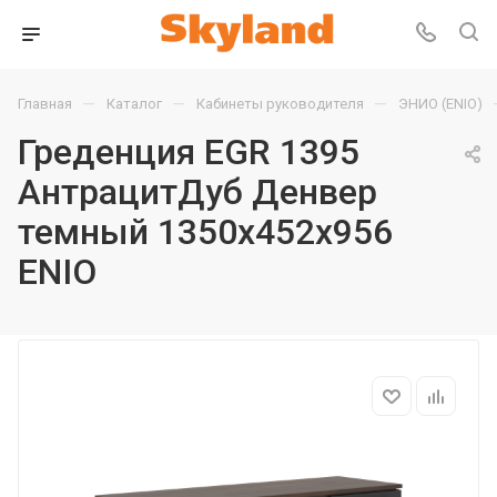
—
—
—
Главная
Каталог
Кабинеты руководителя
ЭНИО (ENIO)
Греденция EGR 1395
АнтрацитДуб Денвер
темный 1350х452х956
ENIO