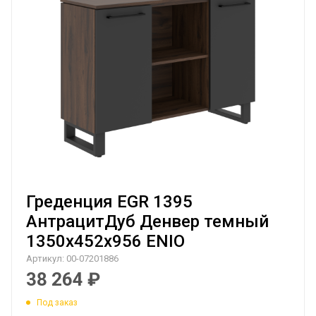
Греденция EGR 1395
АнтрацитДуб Денвер темный
1350х452х956 ENIO
Артикул:
00-07201886
38 264
₽
Под заказ