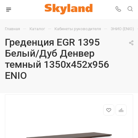
—
—
—
Главная
Каталог
Кабинеты руководителя
ЭНИО (ENIO)
Греденция EGR 1395
Белый/Дуб Денвер
темный 1350х452х956
ENIO